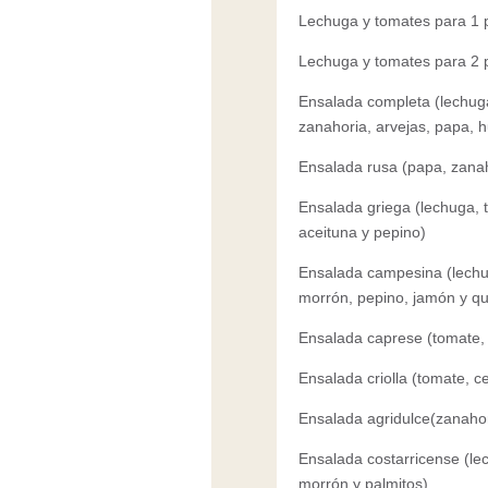
Lechuga y tomates para 1
Lechuga y tomates para 2
Ensalada completa (lechuga
zanahoria, arvejas, papa, 
Ensalada rusa (papa, zana
Ensalada griega (lechuga, 
aceituna y pepino)
Ensalada campesina (lechug
morrón, pepino, jamón y q
Ensalada caprese (tomate,
Ensalada criolla (tomate, c
Ensalada agridulce(zanahor
Ensalada costarricense (lec
morrón y palmitos)