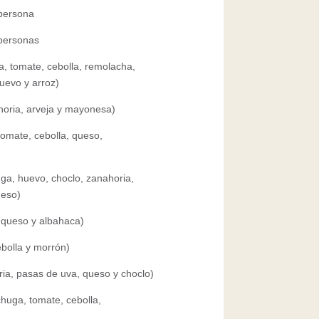
 persona
 personas
, tomate, cebolla, remolacha,
huevo y arroz)
horia, arveja y mayonesa)
tomate, cebolla, queso,
a, huevo, choclo, zanahoria,
ueso)
 queso y albahaca)
ebolla y morrón)
ia, pasas de uva, queso y choclo)
huga, tomate, cebolla,