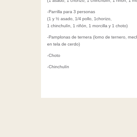
(1 asado, 1 chorizo, 1 chinchulín, 1 riñón, 1 mo
-Parrilla para 3 pe
(1 y ½ asado, 1/4 pollo, 1chorizo,
1 chinchulín, 1 riñón, 1 morcilla y 1 choto)
-Pamplonas de ternera (lomo de ternero, mec
en tela de cerdo)
-Choto
-Chinchulín